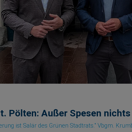
St. Pölten: Außer Spesen nicht
erung ist Salär des Grünen Stadtrats." Vbgm. Krumb