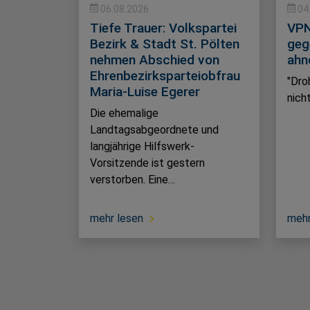
06.08.2026
04
Tiefe Trauer: Volkspartei
VPN
Bezirk & Stadt St. Pölten
geg
nehmen Abschied von
ahn
Ehrenbezirksparteiobfrau
"Dro
Maria-Luise Egerer
nich
Die ehemalige
Landtagsabgeordnete und
langjährige Hilfswerk-
Vorsitzende ist gestern
verstorben. Eine…
mehr lesen
mehr