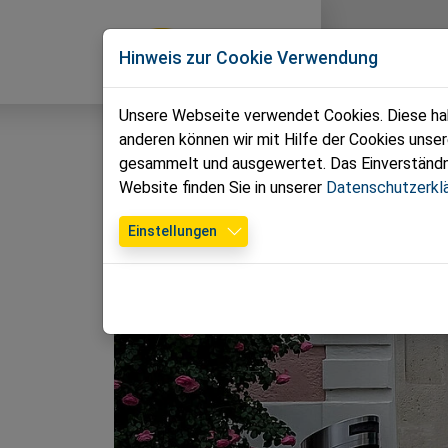
Direkt zur Hauptnavigation springen
Direkt zum Inhalt springen
Zur Unternavigation springen
News
T
Hinweis zur Cookie Verwendung
Unsere Webseite verwendet Cookies. Diese habe
anderen können wir mit Hilfe der Cookies unse
gesammelt und ausgewertet. Das Einverständnis
Website finden Sie in unserer
Datenschutzerkl
Einstellungen