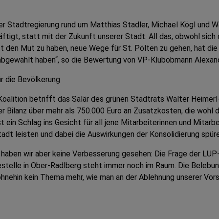
tner Stadtregierung rund um Matthias Stadler, Michael Kögl und 
häftigt, statt mit der Zukunft unserer Stadt. All das, obwohl sich
 den Mut zu haben, neue Wege für St. Pölten zu gehen, hat die S
r abgewählt haben“, so die Bewertung von VP-Klubobmann Alexand
ür die Bevölkerung
oalition betrifft das Salär des grünen Stadtrats Walter Heimerl
r Bilanz über mehr als 750.000 Euro an Zusatzkosten, die wohl d
 ein Schlag ins Gesicht für all jene Mitarbeiterinnen und Mitarb
dt leisten und dabei die Auswirkungen der Konsolidierung spüre
n haben wir aber keine Verbesserung gesehen: Die Frage der LU
stelle in Ober-Radlberg steht immer noch im Raum. Die Belebung
ohnehin kein Thema mehr, wie man an der Ablehnung unserer Vors