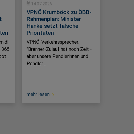
14.07.2026
VPNÖ Krumböck zu ÖBB-
t
Rahmenplan: Minister
Hanke setzt falsche
lten
Prioritäten
midl
VPNÖ-Verkehrssprecher:
r 365
"Brenner-Zulauf hat noch Zeit -
bot
aber unsere Pendlerinnen und
Pendler…
mehr lesen