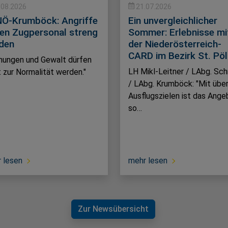
.08.2026
21.07.2026
Ö-Krumböck: Angriffe
Ein unvergleichlicher
en Zugpersonal streng
Sommer: Erlebnisse mi
den
der Niederösterreich-
CARD im Bezirk St. Pö
hungen und Gewalt dürfen
LH Mikl-Leitner / LAbg. Sch
t zur Normalität werden."
/ LAbg. Krumböck: "Mit übe
Ausflugszielen ist das Ange
so…
 lesen
mehr lesen
Zur Newsübersicht