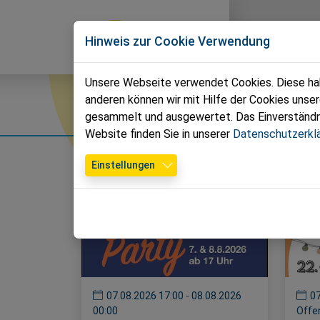
Direkt zur Hauptnavigation springen
Direkt zum Inhalt springen
News
T
Hinweis zur Cookie Verwendung
Unsere Webseite verwendet Cookies. Diese habe
anderen können wir mit Hilfe der Cookies unse
Termine
gesammelt und ausgewertet. Das Einverständnis
Website finden Sie in unserer
Datenschutzerkl
Einstellungen
07.08.2026 17:00 - 08.08.2026
07
00:00
Offe