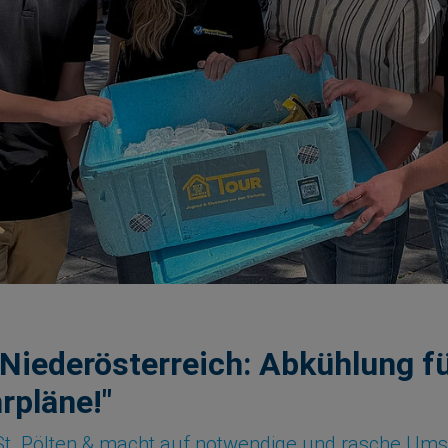
 Niederösterreich: Abkühlung f
rpläne!"
in St. Pölten & macht auf notwendige und rasche 