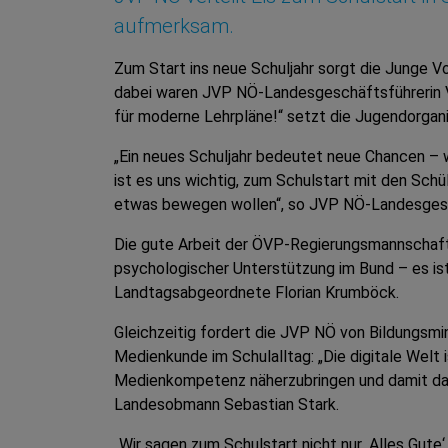
aufmerksam.
Zum Start ins neue Schuljahr sorgt die Junge Vo
dabei waren JVP NÖ-Landesgeschäftsführerin V
für moderne Lehrpläne!“ setzt die Jugendorganis
„Ein neues Schuljahr bedeutet neue Chancen – 
ist es uns wichtig, zum Schulstart mit den Schü
etwas bewegen wollen“, so JVP NÖ-Landesgesc
Die gute Arbeit der ÖVP-Regierungsmannschafte
psychologischer Unterstützung im Bund – es ist 
Landtagsabgeordnete Florian Krumböck.
Gleichzeitig fordert die JVP NÖ von Bildungsm
Medienkunde im Schulalltag: „Die digitale Welt 
Medienkompetenz näherzubringen und damit das
Landesobmann Sebastian Stark.
„Wir sagen zum Schulstart nicht nur ‚Alles Gut