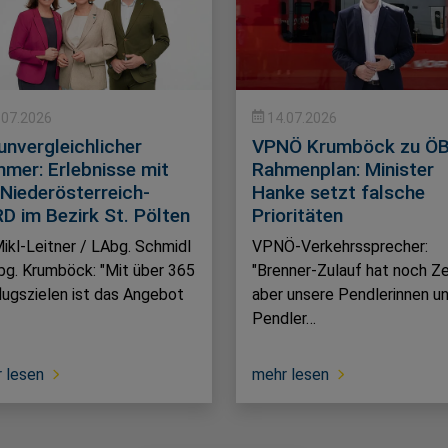
.07.2026
14.07.2026
 unvergleichlicher
VPNÖ Krumböck zu Ö
mer: Erlebnisse mit
Rahmenplan: Minister
 Niederösterreich-
Hanke setzt falsche
D im Bezirk St. Pölten
Prioritäten
ikl-Leitner / LAbg. Schmidl
VPNÖ-Verkehrssprecher:
bg. Krumböck: "Mit über 365
"Brenner-Zulauf hat noch Ze
lugszielen ist das Angebot
aber unsere Pendlerinnen u
Pendler…
 lesen
mehr lesen