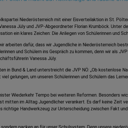
lkspartei Niederösterreich mit einer Eisverteilaktion in St. Pöl
anessa Jüly und JVP-Abgeordneter Florian Krumböck. Unter de
ation ein klares Zeichen: Die Anliegen von Schülerinnen und Sch
wir arbeiten dafür, dass wir Jugendliche in Niederösterreich b
lerinnen und Schülern ins Gespräch zu kommen, denn wir als JVP s
häftsführerin Vanessa Jüly.
n in Bund & Land unterstreicht die JVP NÖ: „Ob kostenlose Nac
viel gelungen, um unseren Schülerinnen und Schülern das Lernen z
inister Wiederkehr Tempo bei weiteren Reformen. Besonders wic
ist mitten im Alltag Jugendlicher verankert. Es darf keine Zeit 
 richtige Handwerkzeug zur Unterscheidung zwischen Fakt und 
e‘, sondern packen an für unser Schulsystem. Denn unsere nieder