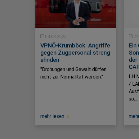
04.08.2026
21
VPNÖ-Krumböck: Angriffe
Ein
gegen Zugpersonal streng
Som
ahnden
der
CAR
"Drohungen und Gewalt dürfen
LH M
nicht zur Normalität werden."
/ LA
Ausf
so…
mehr lesen
mehr