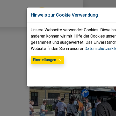
Direkt zur Hauptnavigation springen
Direkt zum Inhalt springen
Zur Unternavigation springen
News
T
Hinweis zur Cookie Verwendung
Unsere Webseite verwendet Cookies. Diese habe
anderen können wir mit Hilfe der Cookies unse
gesammelt und ausgewertet. Das Einverständnis
Website finden Sie in unserer
Datenschutzerkl
Einstellungen