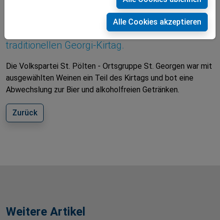
Bei strahlendem Sonnenschein feierte der St.
Alle Cookies akzeptieren
Pöltner Ortsteil St. Georgen am Steinfeld seinen
traditionellen Georgi-Kirtag.
Die Volkspartei St. Pölten - Ortsgruppe St. Georgen war mit
ausgewählten Weinen ein Teil des Kirtags und bot eine
Abwechslung zur Bier und alkoholfreien Getränken.
Zurück
Weitere Artikel