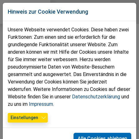
Direkt zur Hauptnavigation springen
Direkt zum Inhalt springen
Zur Unternavigation springen
Hinweis zur Cookie Verwendung
Unsere Webseite verwendet Cookies. Diese haben zwei
Funktionen: Zum einen sind sie erforderlich für die
grundlegende Funktionalität unserer Website. Zum
anderen können wir mit Hilfe der Cookies unsere Inhalte
für Sie immer weiter verbessern. Hierzu werden
pseudonymisierte Daten von Website-Besuchern
gesammelt und ausgewertet. Das Einverständnis in die
Verwendung der Cookies können Sie jederzeit
widerrufen. Weitere Informationen zu Cookies auf dieser
Website finden Sie in unserer
Datenschutzerklärung
und
Foto VP St. Pölten
zu uns im
Impressum
.
Einstellungen
30.04.2025
Gute Stimmung bei Georgi-Kirtag in
St. Georgen
Alle Cookies ablehnen